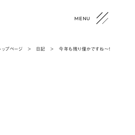
トップページ
>
日記
>
今年も残り僅かですね〜！